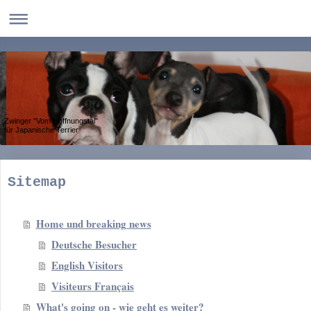
Zwinger "Vom Hoffnungstal"
für Japanische Terrier
Sitemap
Home und breaking news
Deutsche Besucher
English Visitors
Visiteurs Français
What's going on - wie geht es weiter?