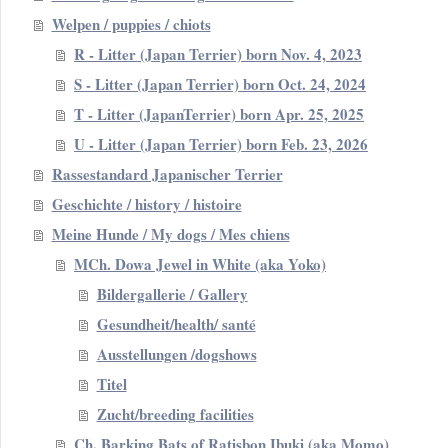
Welpen / puppies / chiots
R - Litter (Japan Terrier) born Nov. 4, 2023
S - Litter (Japan Terrier) born Oct. 24, 2024
T - Litter (JapanTerrier) born Apr. 25, 2025
U - Litter (Japan Terrier) born Feb. 23, 2026
Rassestandard Japanischer Terrier
Geschichte / history / histoire
Meine Hunde / My dogs / Mes chiens
MCh. Dowa Jewel in White (aka Yoko)
Bildergallerie / Gallery
Gesundheit/health/ santé
Ausstellungen /dogshows
Titel
Zucht/breeding facilities
Ch. Barking Bats of Ratisbon Ibuki (aka Momo)