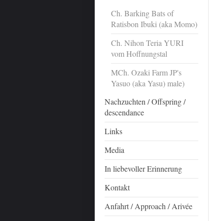
Ch. Barking Bats of
Ratisbon Ibuki (aka Momo)
Ch. Nihon Teria YURI
vom Hoffnungstal
MCh. Ozaki Farm JP's
Yasuo (aka Yasu) male)
Nachzuchten / Offspring /
descendance
Links
Media
In liebevoller Erinnerung
Kontakt
Anfahrt / Approach / Arivée