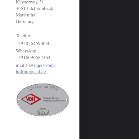
Klosterweg 31
46514 Schermbeck-
Marienthal
Germany
Telefon:
+4928564590050
WhatsApp
+4916096684164
mail@zwinger-vom-
hoffnungstal.de