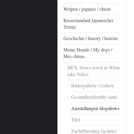
Welpen / puppies / chiots
Rassestandard Japanischer
Terrier
Geschichte / history / histoire
Meine Hunde / My dogs /
Mes chiens
MCh. Dowa Jewel in White
(aka Yoko)
Bildergallerie / Gallery
Gesundheit/health/ santé
Ausstellungen /dogshows
Titel
Zucht/breeding facilities