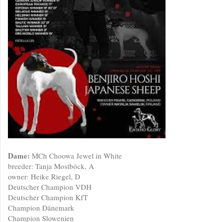
Dame:
MCh Choowa Jewel in White
breeder: Tanja Mostböck, A
owner: Heike Riegel, D
Deutscher Champion VDH
Deutscher Champion KfT
Champion Dänemark
Champion Slowenien