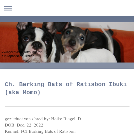
Zwinger "Vom Hoffnungstal"
für Japanische Terrier
Ch. Barking Bats of Ratisbon Ibuki
(aka Momo)
gezüchtet von / bred by: Heike Riegel, D
DOB: Dec. 22, 2022
Kennel: FCI Barking Bats of Ratisbon